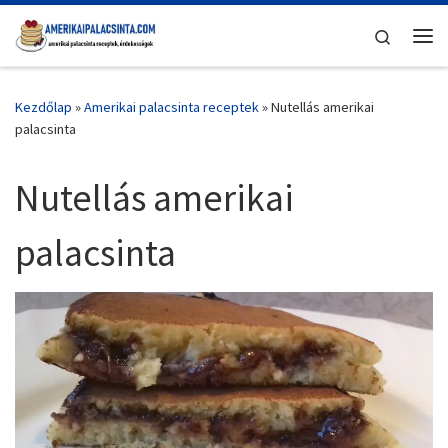
Skip to content
Search
Me
Kezdőlap
»
Amerikai palacsinta receptek
»
Nutellás amerikai
palacsinta
Nutellás amerikai
palacsinta