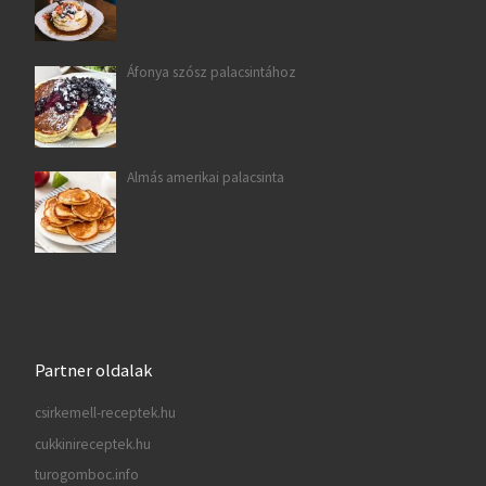
Áfonya szósz palacsintához
Almás amerikai palacsinta
Partner oldalak
csirkemell-receptek.hu
cukkinireceptek.hu
turogomboc.info