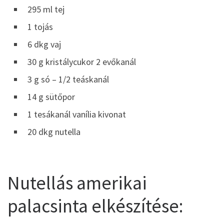
295 ml tej
1 tojás
6 dkg vaj
30 g kristálycukor 2 evőkanál
3 g só – 1/2 teáskanál
14 g sütőpor
1 tesákanál vanília kivonat
20 dkg nutella
Nutellás amerikai
palacsinta elkészítése: