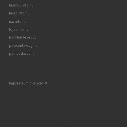
tiramisu.info.hu
lecso.info.hu
rizs.info.hu
tojas.info.hu
frankfurtileves.com
palacsintavilag.hu
pampuska.com
Impresszum / Kapcsolat