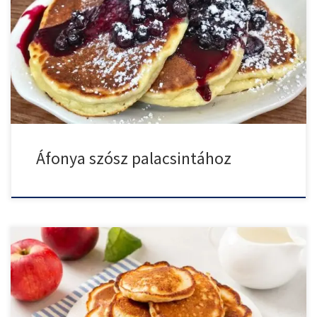
Az áfonya szósz az egyik legkedveltebb öntet, amit palacsintához
kínálhatunk. […]
Áfonya szósz palacsintához
Az almás amerikai palacsinta egy tökéletes választás, ha egy kicsit