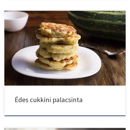
Az édes cukkini palacsinta elsőre fura ötletnek tűnhet, de ha […]
Édes cukkini palacsinta