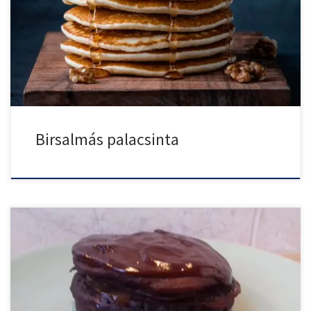
A birsalmáról a legtöbb embernek a birsalmasajt jut az eszébe,
[…]
Birsalmás palacsinta
Ha szereted a sacher tortát, akkor ezt a palacsintát is […]