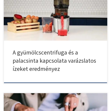
A palacsinták elkészítése és tálalása számos lehetőséget kínál a
kreativitásra […]
A gyümölcscentrifuga és a
palacsinta kapcsolata varázslatos
ízeket eredményez