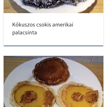
Kókuszos csokis amerikai
palacsinta
Amerikai palacsinta egy kis csavarral, ugyanis a sütés során ananász
[…]