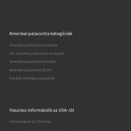
Amerikai palacsinta kategóriák
Amerikai palacsinta receptek
Sós amerikai palacsinta receptek
Amerikai palacsinta öntetek
Amerikai palacsinta BLOG
Eredeti amerikai palacsinta
Hasznos információk az USA-ról
Ünnepnapok az USA-ban