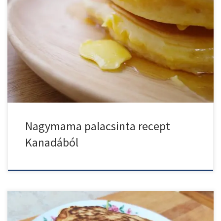
Kanadai barátunk osztotta meg velünk az eredeti kanadai
palacsinta receptjét, […]
Nagymama palacsinta recept
Kanadából