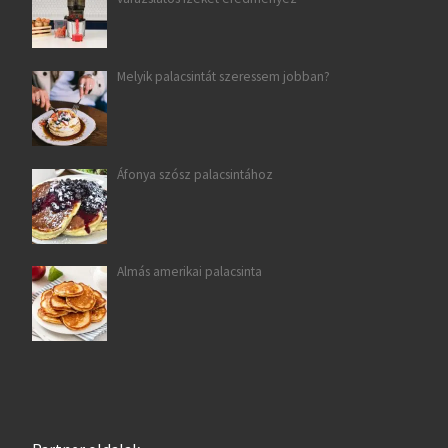
Melyik palacsintát szeressem jobban?
Áfonya szósz palacsintához
Almás amerikai palacsinta