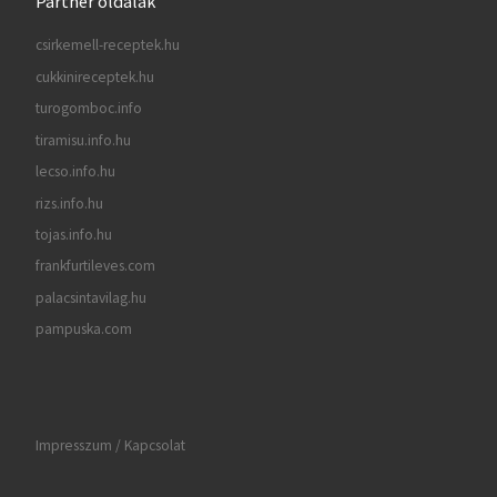
Partner oldalak
csirkemell-receptek.hu
cukkinireceptek.hu
turogomboc.info
tiramisu.info.hu
lecso.info.hu
rizs.info.hu
tojas.info.hu
frankfurtileves.com
palacsintavilag.hu
pampuska.com
Impresszum / Kapcsolat