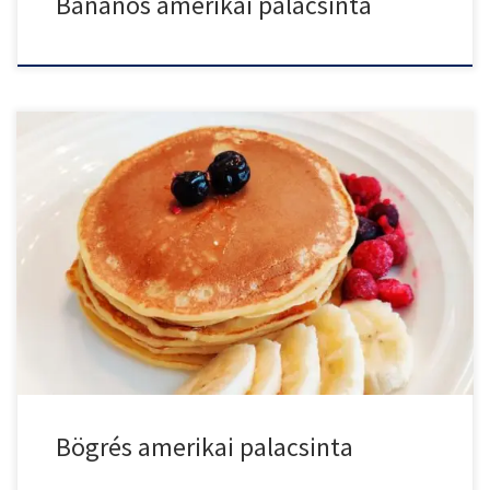
Banános amerikai palacsinta
Bögrés amerikai palacsinta, ha Te sem szereted a hozzávalókat
méricskélni […]
Bögrés amerikai palacsinta