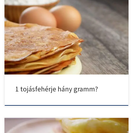
A tojás az amerikai palacsinta egyik fontos alapanyaga, bár már
[…]
1 tojásfehérje hány gramm?