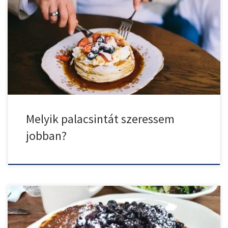
Az amerikai palacsinta és a hagyományos palacsinta két, látszólag
hasonló, […]
Melyik palacsintát szeressem
jobban?