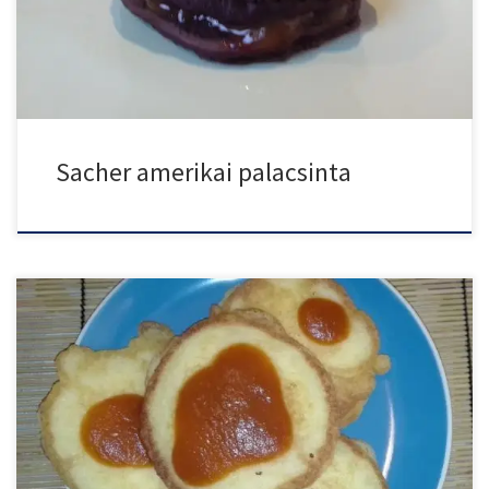
Sacher amerikai palacsinta
Ha laktóz- és gluténmentes amerikai palacsintát szeretnél
készíteni, próbáld ki […]