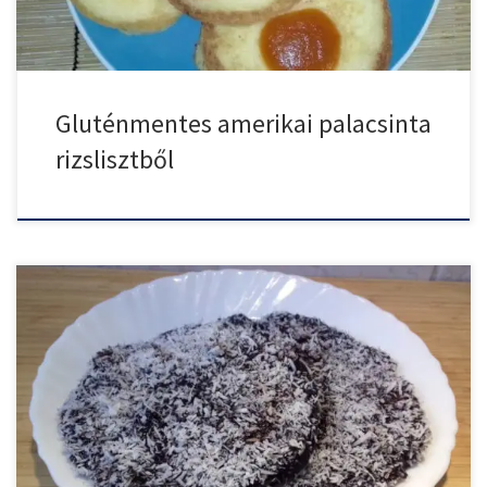
Gluténmentes amerikai palacsinta
rizslisztből
Ha szereted a kókuszkockát, akkor a kókuszos csokis amerikai
palacsintát […]