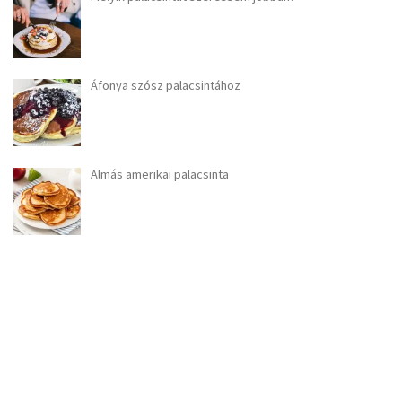
Áfonya szósz palacsintához
Almás amerikai palacsinta