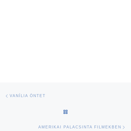
Navigálás a bejegyzések között
Previous post
VANÍLIA ÖNTET
BACK TO POST LIST
Ne
AMERIKAI PALACSINTA FILMEKBEN