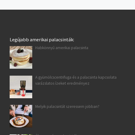
Legújabb amerikai palacsinták:
Habkönnyű amerikai palacsinta
A gyümölcscentrifuga és a palacsinta kapcsolata
varázslatos ízeket eredményez
Melyik palacsintát szeressem jobban?