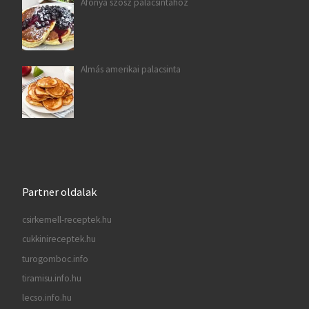
Áfonya szósz palacsintához
Almás amerikai palacsinta
Partner oldalak
csirkemell-receptek.hu
cukkinireceptek.hu
turogomboc.info
tiramisu.info.hu
lecso.info.hu