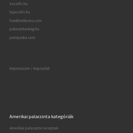
rizs.info.hu
tojas.info.hu
frankfurtileves.com
palacsintavilag.hu
pampuska.com
Impresszum / Kapcsolat
Amerikai palacsinta kategóriák
Amerikai palacsinta receptek