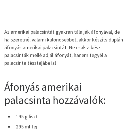
Az amerikai palacsintát gyakran tálalják áfonyával, de
ha szeretnél valami különösebbet, akkor készíts duplán
áfonyás amerikai palacsintát. Ne csak a kész
palacsinták mellé adjál áfonyát, hanem tegyél a
palacsinta tésztájába is!
Áfonyás amerikai
palacsinta hozzávalók:
195 g liszt
295 ml tej