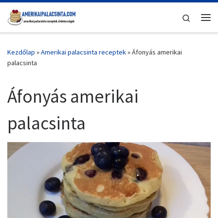
Skip to content
Search
Me
Kezdőlap
»
Amerikai palacsinta receptek
»
Áfonyás amerikai
palacsinta
Áfonyás amerikai
palacsinta