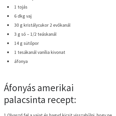
1 tojás
6 dkg vaj
30 g kristálycukor 2 evőkanál
3 g só – 1/2 teáskanál
14 g sütőpor
1 tesákanál vanília kivonat
áfonya
Áfonyás amerikai
palacsinta recept:
1.Olvaszd fel a vajat és hagyd kicsit visszahűlni, hogy ne